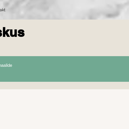
akt
skus
naalide