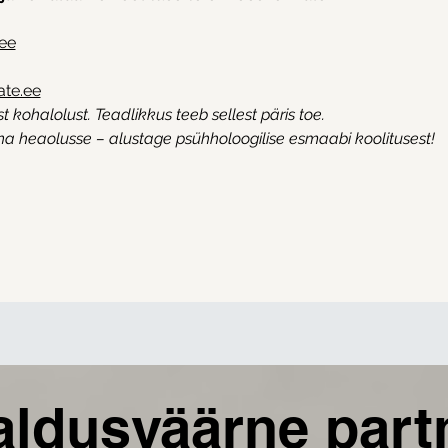
.ee
te.ee
t kohalolust. Teadlikkus teeb sellest päris toe.
 heaolusse – alustage psühholoogilise esmaabi koolitusest!
aldusväärne part