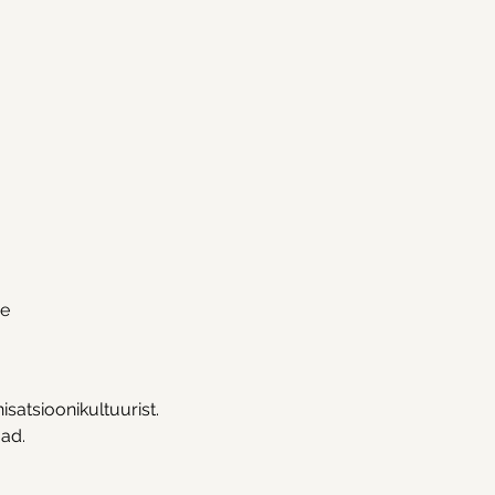
se
atsioonikultuurist. 
ad.