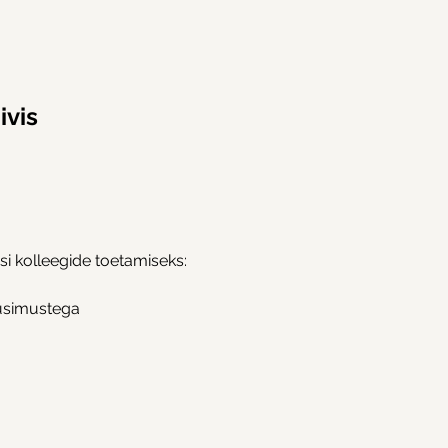
ivis
i kolleegide toetamiseks:
küsimustega