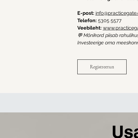
E-post:
info@practicegate
Telefon:
 5305 5577
Veebileht:
www.practicega
💬 Mõnikord piisab rahulikus
Investeerige oma meeskonna
Registreerun
Us