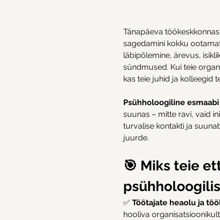
Tänapäeva töökeskkonnas
sagedamini kokku ootamatu
läbipõlemine, ärevus, isikli
sündmused. Kui teie organis
kas teie juhid ja kolleegid
Psühholoogiline esmaabi
suunas – mitte ravi, vaid in
turvalise kontakti ja suuna
juurde.
🎯 Miks teie et
psühholoogili
✅ 
Töötajate heaolu ja töö
hooliva organisatsioonikult