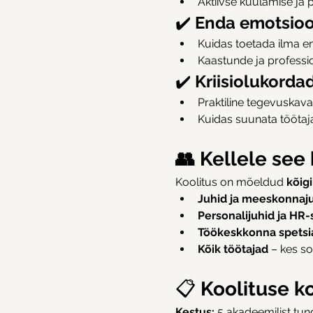
Aktiivse kuulamise ja
✔️ 
Enda emotsioon
Kuidas toetada ilma 
Kaastunde ja professi
✔️ 
Kriisiolukorda
Praktiline tegevuskava k
Kuidas suunata töötaja
👥 Kellele see 
Koolitus on mõeldud 
kõigi
Juhid ja meeskonnaj
Personalijuhid ja HR-s
Töökeskkonna spetsia
Kõik töötajad
 – kes s
📋
 Koolituse k
Kestus:
 5 akadeemilist tun