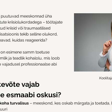
 puutuvad meeskonnad üha 
te kriisiolukordadega – töötajate 
kud kriisid või traumaatilised 
atsioonis tekib selline olukord, 
 teavad, kuidas reageerida?
 on esimene samm toetuse 
imlik ja teadlik kohalolu, mis loob 
b vajadusel professionaalse abi 
Koolitaj
tevõte vajab 
se esmaabi oskusi?
koha turvalisus
 – meeskond, kes oskab märgata ja toetada, l
uuri