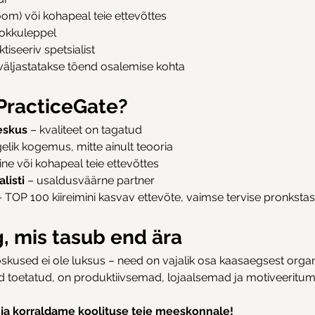
oom) või kohapeal teie ettevõttes
kokkuleppel
ktiseeriv spetsialist
 väljastatakse tõend osalemise kohta
 PracticeGate?
eskus
 – kvaliteet on tagatud
gelik kogemus, mitte ainult teooria
line või kohapeal teie ettevõttes
listi
 – usaldusväärne partner
– TOP 100 kiireimini kasvav ettevõte, vaimse tervise pronksta
g, mis tasub end ära
kused ei ole luksus – need on vajalik osa kaasaegsest organis
d toetatud, on produktiivsemad, lojaalsemad ja motiveeritum
ja korraldame koolituse teie meeskonnale!