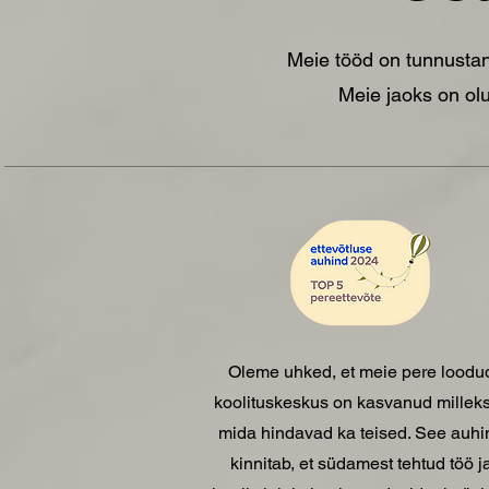
Meie tööd on tunnustan
Meie jaoks on olul
Oleme uhked, et meie pere loodu
koolituskeskus on kasvanud milleks
mida hindavad ka teised. See auhi
kinnitab, et südamest tehtud töö j