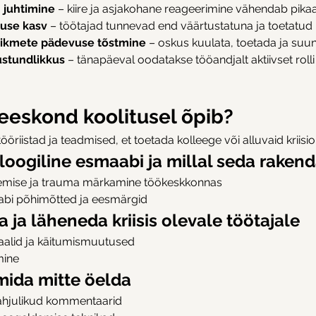
 juhtimine
 – kiire ja asjakohane reageerimine vähendab pikaaj
kuse kasv
 – töötajad tunnevad end väärtustatuna ja toetatud
iikmete pädevuse tõstmine
 – oskus kuulata, toetada ja suu
ustundlikkus
 – tänapäeval oodatakse tööandjalt aktiivset rolli
eeskond koolitusel õpib?
tööriistad ja teadmised, et toetada kolleege või alluvaid kriis
oogiline esmaabi ja millal seda raken
põlemise ja trauma märkamine töökeskkonnas
abi põhimõtted ja eesmärgid
 ja läheneda kriisis olevale töötajale
aalid ja käitumismuutused
mine
mida mitte öelda
kahjulikud kommentaarid