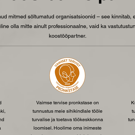
ud mitmed sõltumatud organisatsioonid – see kinnitab, e
ine olla mitte ainult professionaalne, vaid ka vastutustun
koostööpartner.
d
Vaimse tervise pronkstase on
K
ki,
tunnustus meie sihikindlale tööle
t
nd
turvalise ja toetava töökeskkonna
tun
a
loomisel. Hoolime oma inimeste