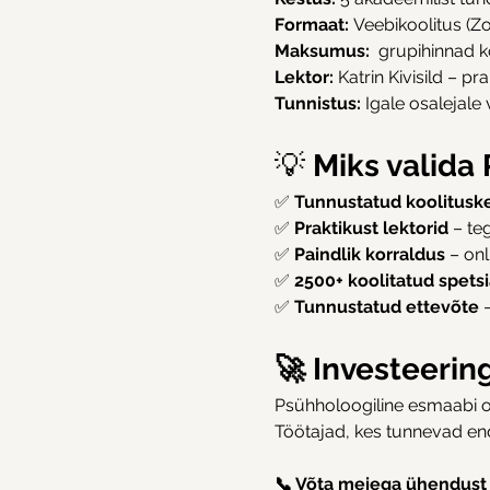
Formaat:
 Veebikoolitus (Z
Maksumus:
  grupihinnad 
Lektor:
 Katrin Kivisild – pra
Tunnistus:
 Igale osalejale
💡
 Miks valida
✅ 
Tunnustatud koolitusk
✅ 
Praktikust lektorid
 – te
✅ 
Paindlik korraldus
 – on
✅ 
2500+ koolitatud spetsia
✅ 
Tunnustatud ettevõte
 
🚀 Investeerin
Psühholoogiline esmaabi os
Töötajad, kes tunnevad en
📞 Võta meiega ühendust 