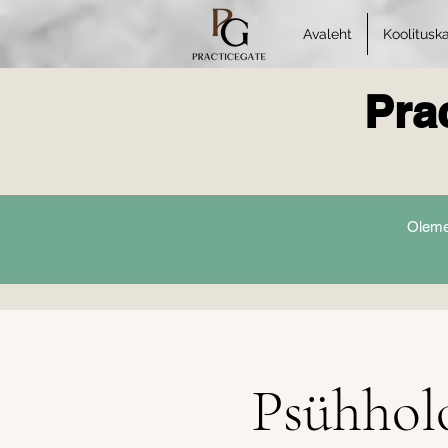
Avaleht
Koolitusk
Pra
Oleme 
Psühhol