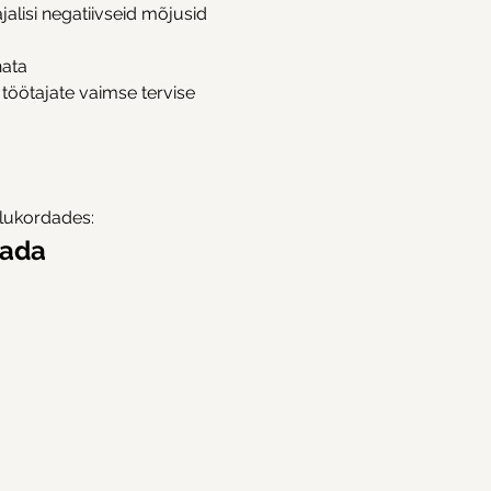
alisi negatiivseid mõjusid
nata
 töötajate vaimse tervise 
iolukordades:
dada