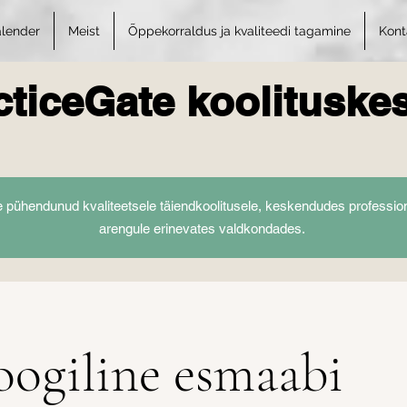
alender
Meist
Õppekorraldus ja kvaliteedi tagamine
Kont
cticeGate koolituske
pühendunud kvaliteetsele täiendkoolitusele, keskendudes professio
arengule erinevates valdkondades.
oogiline esmaabi