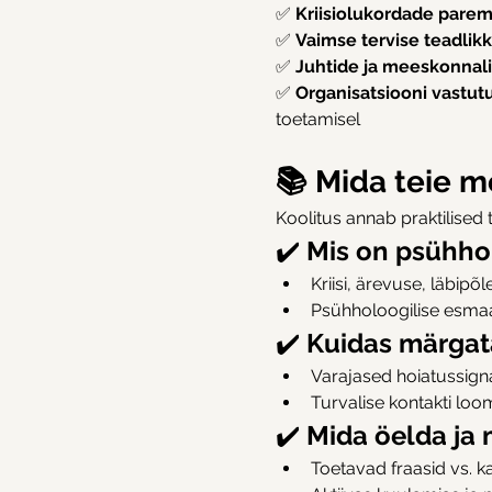
✅ 
Kriisiolukordade parem
✅ 
Vaimse tervise teadlik
✅ 
Juhtide ja meeskonnal
✅ 
Organisatsiooni vastut
toetamisel
📚 Mida teie m
Koolitus annab praktilised 
✔️ 
Mis on psühhol
Kriisi, ärevuse, läbi
Psühholoogilise esma
✔️ 
Kuidas märgata
Varajased hoiatussign
Turvalise kontakti loo
✔️ 
Mida öelda ja 
Toetavad fraasid vs. 