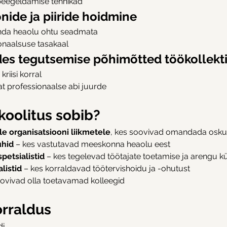
 peegeldamise tehnikad
ide ja piiride hoidmine
enda heaolu ohtu seadmata
onaalsuse tasakaal
des tegutsemise põhimõtted töökollekti
riisi korral
t professionaalse abi juurde
koolitus sobib?
le organisatsiooni liikmetele
, kes soovivad omandada oskus
uhid
 – kes vastutavad meeskonna heaolu eest
petsialistid
 – kes tegelevad töötajate toetamise ja arengu 
listid
 – kes korraldavad töötervishoidu ja -ohutust
oovivad olla toetavamad kolleegid
orraldus
di