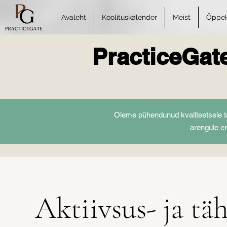
Avaleht
Koolituskalender
Meist
Õppeko
PracticeGat
Oleme pühendunud kvaliteetsele t
arengule e
Aktiivsus- ja tä