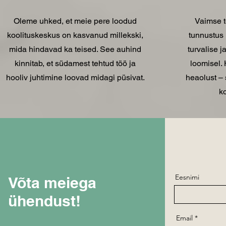
Oleme uhked, et meie pere loodud
Vaimse t
koolituskeskus on kasvanud millekski,
tunnustus 
mida hindavad ka teised. See auhind
turvalise 
kinnitab, et südamest tehtud töö ja
loomisel.
hooliv juhtimine loovad midagi püsivat.
heaolust –
ko
Eesnimi
Võta meiega
ühendust!
Email