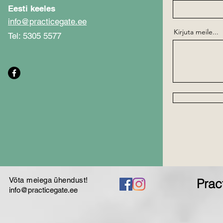
Eesti keeles
info@practicegate.ee
Kirjuta meile...
Tel: 5305 5577
Võta meiega ühendust!
Prac
info@practicegate.ee