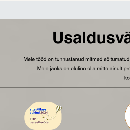
Usaldusvä
Meie tööd on tunnustanud mitmed sõltumatud o
Meie jaoks on oluline olla mitte ainult p
ko