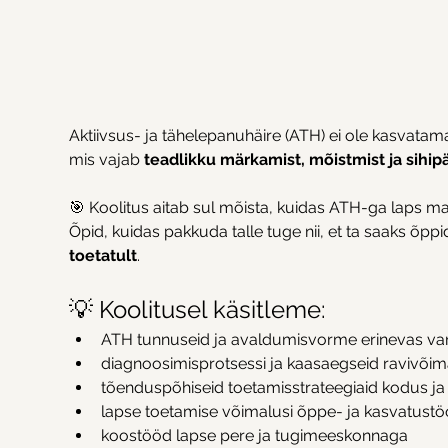
Aktiivsus- ja tähelepanuhäire (ATH) ei ole kasvatam
mis vajab 
teadlikku märkamist, mõistmist ja sihip
🎯 Koolitus aitab sul mõista, kuidas ATH-ga laps m
Õpid, kuidas pakkuda talle tuge nii, et ta saaks õp
toetatult
.
💡 Koolitusel käsitleme:
ATH tunnuseid ja avaldumisvorme erinevas van
diagnoosimisprotsessi ja kaasaegseid ravivõim
tõenduspõhiseid toetamisstrateegiaid kodus ja 
lapse toetamise võimalusi õppe- ja kasvatustö
koostööd lapse pere ja tugimeeskonnaga