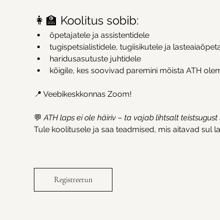
👩‍🏫 Koolitus sobib:
õpetajatele ja assistentidele
tugispetsialistidele, tugiisikutele ja lasteaiaõpet
haridusasutuste juhtidele
kõigile, kes soovivad paremini mõista ATH olem
📍 Veebikeskkonnas Zoom!
💬 
ATH laps ei ole häiriv – ta vajab lihtsalt teistsugus
Tule koolitusele ja saa teadmised, mis aitavad sul las
Registreerun