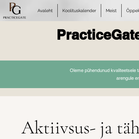
Avaleht
Koolituskalender
Meist
Õppeko
PracticeGat
Oleme pühendunud kvaliteetsele t
arengule e
Aktiivsus- ja tä