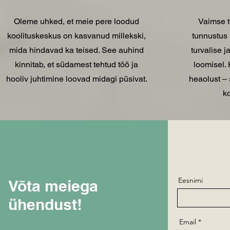
Oleme uhked, et meie pere loodud
Vaimse t
koolituskeskus on kasvanud millekski,
tunnustus 
mida hindavad ka teised. See auhind
turvalise 
kinnitab, et südamest tehtud töö ja
loomisel.
hooliv juhtimine loovad midagi püsivat.
heaolust –
ko
Eesnimi
Võta meiega
ühendust!
Email