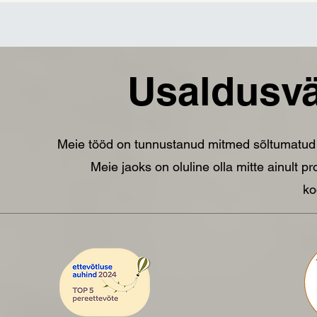
Usaldusvä
Meie tööd on tunnustanud mitmed sõltumatud o
Meie jaoks on oluline olla mitte ainult p
ko