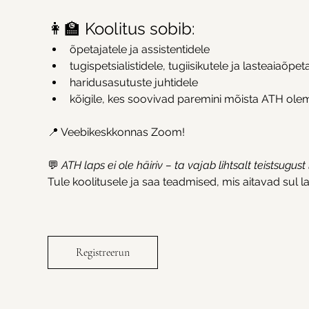
👩‍🏫 Koolitus sobib:
õpetajatele ja assistentidele
tugispetsialistidele, tugiisikutele ja lasteaiaõpet
haridusasutuste juhtidele
kõigile, kes soovivad paremini mõista ATH olem
📍 Veebikeskkonnas Zoom!
💬 
ATH laps ei ole häiriv – ta vajab lihtsalt teistsugus
Tule koolitusele ja saa teadmised, mis aitavad sul las
Registreerun