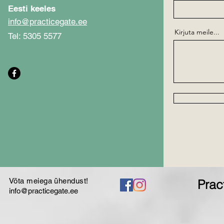
Eesti keeles
info@practicegate.ee
Kirjuta meile...
Tel: 5305 5577
Võta meiega ühendust!
Prac
info@practicegate.ee