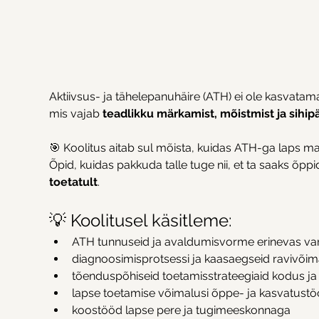
Aktiivsus- ja tähelepanuhäire (ATH) ei ole kasvatam
mis vajab 
teadlikku märkamist, mõistmist ja sihip
🎯 Koolitus aitab sul mõista, kuidas ATH-ga laps m
Õpid, kuidas pakkuda talle tuge nii, et ta saaks õp
toetatult
.
💡 Koolitusel käsitleme:
ATH tunnuseid ja avaldumisvorme erinevas van
diagnoosimisprotsessi ja kaasaegseid ravivõim
tõenduspõhiseid toetamisstrateegiaid kodus ja 
lapse toetamise võimalusi õppe- ja kasvatustö
koostööd lapse pere ja tugimeeskonnaga